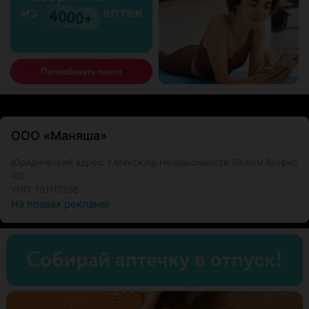
ООО «Маняша»
Юридический адрес: г.Минск,пр.Независимости,58,пом.5(офис
40)
УНП: 191117298
На правах рекламы